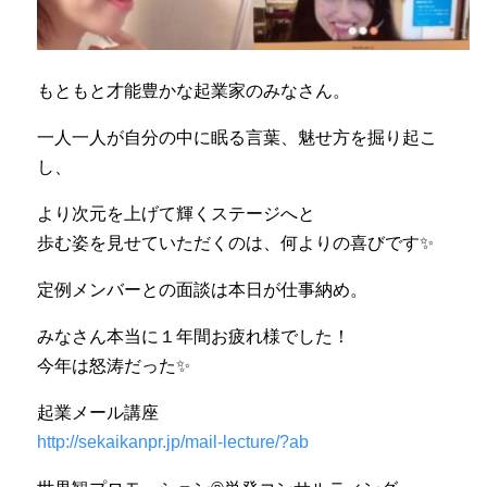
もともと才能豊かな起業家のみなさん。
一人一人が自分の中に眠る言葉、魅せ方を掘り起こ
し、
より次元を上げて輝くステージへと
歩む姿を見せていただくのは、何よりの喜びです✨
定例メンバーとの面談は本日が仕事納め。
みなさん本当に１年間お疲れ様でした！
今年は怒涛だった✨
起業メール講座
http://sekaikanpr.jp/mail-lecture/?ab